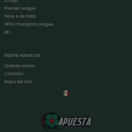
La Liga
Premier League
Serie A de Italia
UEFA Champions League
NFL
Sobre nosotros
Quiénes somos
Contacto
Mapa del Sitio