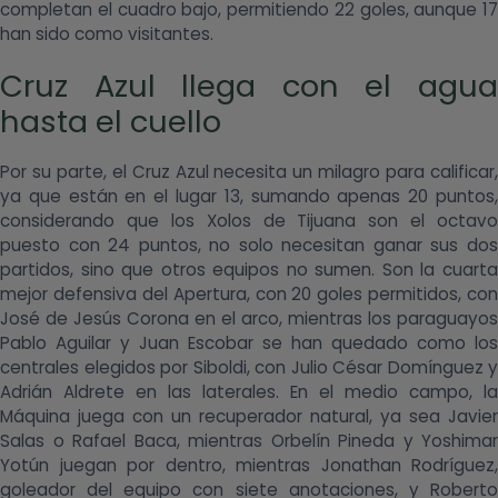
completan el cuadro bajo, permitiendo 22 goles, aunque 17
han sido como visitantes.
Cruz Azul llega con el agua
hasta el cuello
Por su parte, el Cruz Azul necesita un milagro para calificar,
ya que están en el lugar 13, sumando apenas 20 puntos,
considerando que los Xolos de Tijuana son el octavo
puesto con 24 puntos, no solo necesitan ganar sus dos
partidos, sino que otros equipos no sumen. Son la cuarta
mejor defensiva del Apertura, con 20 goles permitidos, con
José de Jesús Corona en el arco, mientras los paraguayos
Pablo Aguilar y Juan Escobar se han quedado como los
centrales elegidos por Siboldi, con Julio César Domínguez y
Adrián Aldrete en las laterales. En el medio campo, la
Máquina juega con un recuperador natural, ya sea Javier
Salas o Rafael Baca, mientras Orbelín Pineda y Yoshimar
Yotún juegan por dentro, mientras Jonathan Rodríguez,
goleador del equipo con siete anotaciones, y Roberto