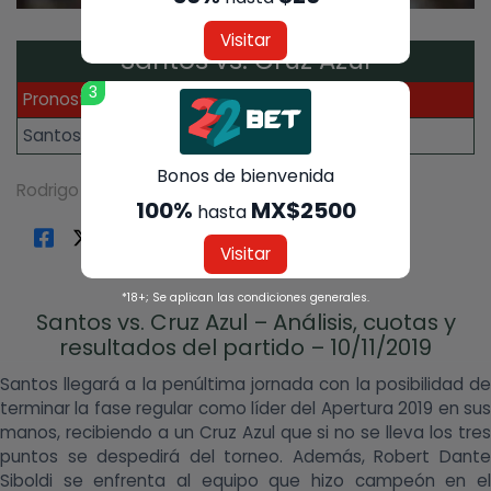
Visitar
Santos vs. Cruz Azul
3
Pronostico
Odd
Santos
2.10
Bonos de bienvenida
Rodrigo
|
noviembre 8, 2019
100%
MX$2500
hasta
Visitar
*18+; Se aplican las condiciones generales.
Santos vs. Cruz Azul – Análisis, cuotas y
resultados del partido – 10/11/2019
Santos llegará a la penúltima jornada con la posibilidad de
terminar la fase regular como líder del Apertura 2019 en sus
manos, recibiendo a un Cruz Azul que si no se lleva los tres
puntos se despedirá del torneo. Además, Robert Dante
Siboldi se enfrenta al equipo que hizo campeón en el