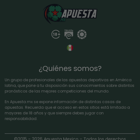
¿Quiénes somos?
Un grupo de profesionales de las apuestas deportivas en América
latina, que pone a tu disposición sus conocimientos sobre distintos
pronósticos de las mejores competiciones del mundo.
En Apuesta.mx se expone información de distintas casas de
apuestas. Recuerda que el acceso en estos sitios está limitado a
mayores de 18 años y que siempre debes jugar con
responsabilidad.
©2015 - 2026 Apuesta Mexico
-
Todos los derechos