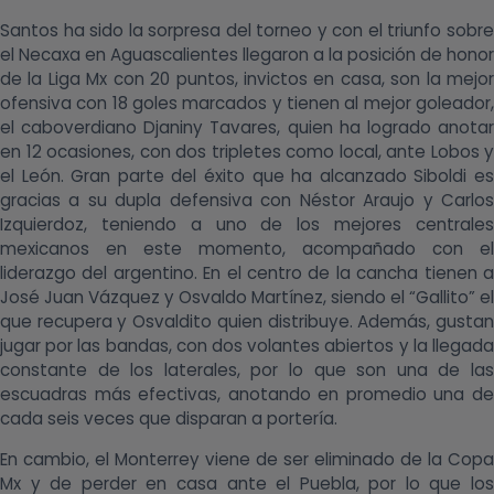
Santos ha sido la sorpresa del torneo y con el triunfo sobre
el Necaxa en Aguascalientes llegaron a la posición de honor
de la Liga Mx con 20 puntos, invictos en casa, son la mejor
ofensiva con 18 goles marcados y tienen al mejor goleador,
el caboverdiano Djaniny Tavares, quien ha logrado anotar
en 12 ocasiones, con dos tripletes como local, ante Lobos y
el León. Gran parte del éxito que ha alcanzado Siboldi es
gracias a su dupla defensiva con Néstor Araujo y Carlos
Izquierdoz, teniendo a uno de los mejores centrales
mexicanos en este momento, acompañado con el
liderazgo del argentino. En el centro de la cancha tienen a
José Juan Vázquez y Osvaldo Martínez, siendo el “Gallito” el
que recupera y Osvaldito quien distribuye. Además, gustan
jugar por las bandas, con dos volantes abiertos y la llegada
constante de los laterales, por lo que son una de las
escuadras más efectivas, anotando en promedio una de
cada seis veces que disparan a portería.
En cambio, el Monterrey viene de ser eliminado de la Copa
Mx y de perder en casa ante el Puebla, por lo que los