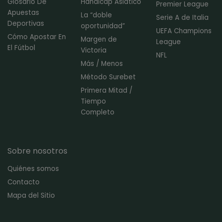
Glosario De
Hándicap Asiático
Premier League
Apuestas
La “doble
Serie A de Italia
Deportivas
oportunidad”
UEFA Champions
Cómo Apostar En
Margen de
League
El Fútbol
Victoria
NFL
Más / Menos
Método Surebet
Primera Mitad /
Tiempo
Completo
Sobre nosotros
Quiénes somos
Contacto
Mapa del Sitio