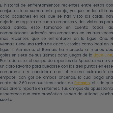
El historial de enfrentamientos recientes entre estos dos
conjuntos luce sumamente parejo, ya que en las últimas
ocho ocasiones en las que se han visto las caras, han
dejado un registro de cuatro empates y dos victorias para
cada bando, esto tomando en cuenta todas las
competiciones. Además, han empatado en las tres veces
más recientes que se enfrentaron en la Ligue One. El
Rennais tiene una racha de cinco victorias como local en la
Ligue 1. Asimismo, el Rennais ha marcado al menos dos
goles en siete de sus últimos ocho juegos de la
Ligue One
Por todo esto, el equipo de expertos de Apuesta.mx no ve
un claro favorito para quedarse con los tres puntos en este
compromiso y considera que el mismo culminará en
empate, con gol de ambas oncenas, lo cual paga una
cuota de 3.60 con nuestros socios de
Betsson
, el sitio qu
más dinero reparte en internet. Tus amigos de apuesta.mx
esperamos que este pronóstico te sea de utilidad. ¡Mucha
suerte!