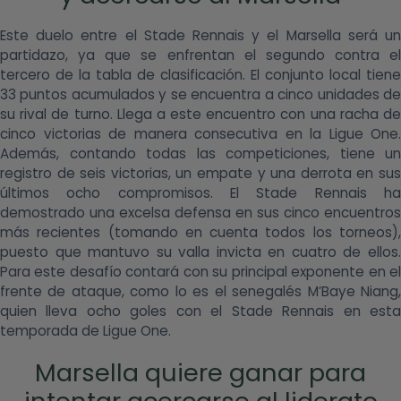
Este duelo entre el Stade Rennais y el Marsella será un
partidazo, ya que se enfrentan el segundo contra el
tercero de la tabla de clasificación. El conjunto local tiene
33 puntos acumulados y se encuentra a cinco unidades de
su rival de turno. Llega a este encuentro con una racha de
cinco victorias de manera consecutiva en la Ligue One.
Además, contando todas las competiciones, tiene un
registro de seis victorias, un empate y una derrota en sus
últimos ocho compromisos. El Stade Rennais ha
demostrado una excelsa defensa en sus cinco encuentros
más recientes (tomando en cuenta todos los torneos),
puesto que mantuvo su valla invicta en cuatro de ellos.
Para este desafío contará con su principal exponente en el
frente de ataque, como lo es el senegalés M’Baye Niang,
quien lleva ocho goles con el Stade Rennais en esta
temporada de Ligue One.
Marsella quiere ganar para