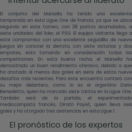
intentar acercarse al liderato
El conjunto del Marsella ha tenido una excelente
temporada en esta Ligue One de Francia, ya que se ubica
segundo en este torneo, con 38 puntos acumulados, a
siete unidades del líder, el PSG. El equipo visitante llega a
este compromiso con una excelente seguidilla de nueve
juegos sin conocer la derrota, con siete victorias y dos
empates, esto tomando en consideración todas las
competiciones. En esta buena racha, el Marsella ha
demostrado un buen rendimiento ofensivo, debido a que
ha anotado al menos dos goles en siete de estos nueve
desafíos más recientes. Para este encuentro contará con
su mejor delantero, como lo es el argentino Dario
Benedetto, quien ha marcado siete tantos en la Ligue One.
También será de la partida, el experimentado
mediocampista francés, Dimitri Payet, quien lleva seis
goles y ha otorgado tres asistencias en esta Ligue 1.
El pronóstico de los expertos