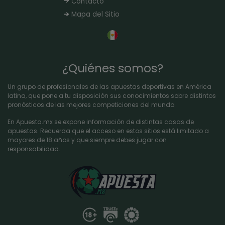
Contacto
Mapa del Sitio
¿Quiénes somos?
Un grupo de profesionales de las apuestas deportivas en América
latina, que pone a tu disposición sus conocimientos sobre distintos
pronósticos de las mejores competiciones del mundo.
En Apuesta.mx se expone información de distintas casas de
apuestas. Recuerda que el acceso en estos sitios está limitado a
mayores de 18 años y que siempre debes jugar con
responsabilidad.