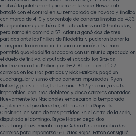
recibirá la pelota en el primero de la serie. Newcomb
batalló con el control en su temporada de novato y finalizó
con marca de 4-9 y porcentaje de carreras limpias de 4.33.
El serpentinero ponchó a 108 bateadores en 100 entradas,
pero también caminó a 57. Atlanta ganó dos de tres
partidos ante los Phillies de Filadelfia, y pudieron barrer la
serie, pero la corrección de una marcación el viernes
permitió que Filadelfia escapara con un triunfo apretado en
el duelo definitivo, disputado el sábado, los Bravos
destrozaron a los Phillies por 15-2. Atlanta anotó 27
carreras en los tres partidos y Nick Markakis pegó un
cuadrangular y sumó cinco carreras impulsadas. Ryan
Flaherty, por su parte, batea para .537 y suma ya siete
imparables, con tres dobletes y cinco carreras anotadas.
Nuevamente los Nacionales empezaron la temporada
regular con el pie derecho, al barrer a los Rojos de
Cincinnati en serie de tres partidos. En el cierre de la serie,
disputado el domingo, Bryce Harper pegó dos
cuadrangulares, mientras que Adam Eaton impulsó dos
carreras para imponerse 6-5 a los Rojos. Eaton consiguió