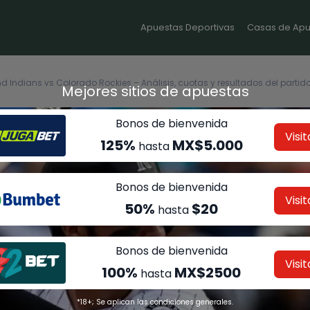
Apuestas Deportivas
Casas de Apu
d Indians vs Colorado Rockies – Análisis, cuotas y resultados del partid
Mejores sitios de apuestas
Bonos de bienvenida
Visit
125%
MX$5.000
hasta
Bonos de bienvenida
Visit
50%
$20
hasta
Bonos de bienvenida
Visit
100%
MX$2500
hasta
*18+; Se aplican las condiciones generales.