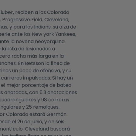
Kluber, reciben a los Colorado
 Progressive Field. Cleveland,
s, y para los Indians, su alza de
serie ante los New york Yankees,
1 ante la novena neoyorquina.
la lista de lesionados a
rcera racha más larga en la
onches. En Betsson la línea de
menos un poco de ofensiva, y su
carreras impulsadas. Si hay un
n el mejor porcentaje de bateo
ras anotadas, con 5.3 anotaciones
 cuadrangulares y 98 carreras
angulares y 25 remolques,
 por Colorado estará Germán
de el 26 de junio, y en seis
 montículo, Cleveland buscará