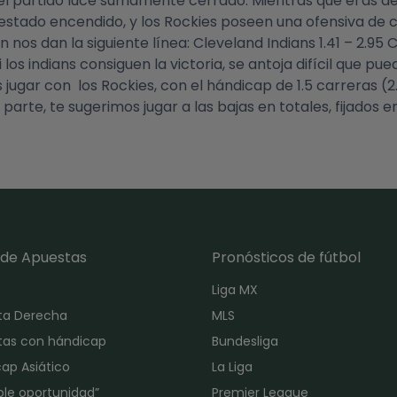
el partido luce sumamente cerrado. Mientras que el as de
tado encendido, y los Rockies poseen una ofensiva de cu
 nos dan la siguiente línea: Cleveland Indians 1.41 – 2.95 
 los indians consiguen la victoria, se antoja difícil que 
jugar con los Rockies, con el hándicap de 1.5 carreras (2
arte, te sugerimos jugar a las bajas en totales, fijados e
 de Apuestas
Pronósticos de fútbol
Liga MX
ta Derecha
MLS
tas con hándicap
Bundesliga
ap Asiático
La Liga
ble oportunidad”
Premier League