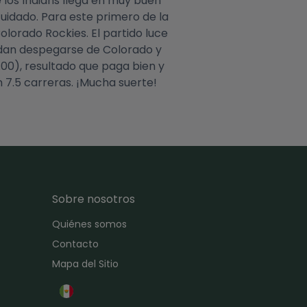
 los Indians llega en muy buen
idado. Para este primero de la
Colorado Rockies. El partido luce
puedan despegarse de Colorado y
.00), resultado que paga bien y
n 7.5 carreras. ¡Mucha suerte!
Sobre nosotros
Quiénes somos
Contacto
Mapa del Sitio