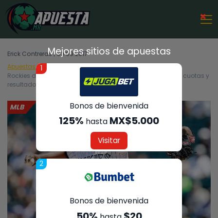
×
Mejores sitios de apuestas
Erick Contreras | 30.09.2017
Apuestas Deportivas
MLB
1
Rockies de Colorado vs Dodgers de Los Angeles – Análisis, cuotas y
resultados del partido – 30/09/2017
Bonos de bienvenida
MLB
125%
MX$5.000
hasta
Visitar
2
Bonos de bienvenida
50%
$20
hasta