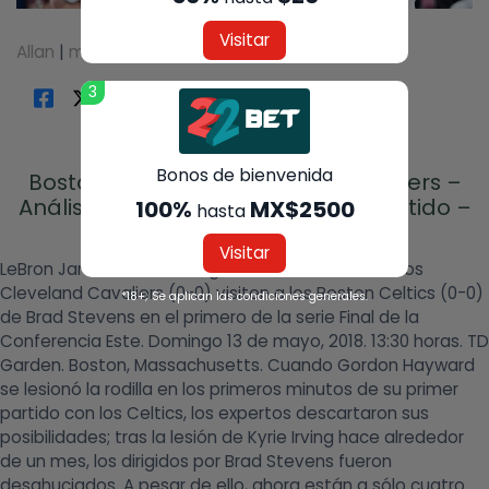
Visitar
Allan
|
mayo 12, 2018
3
Bonos de bienvenida
Boston Celtics vs Cleveland Cavaliers –
Análisis, cuotas y resultados del partido –
100%
MX$2500
hasta
11/05/2018
Visitar
LeBron James buscará seguir encendido cuando los
Cleveland Cavaliers (0-0) visiten a los Boston Celtics (0-0)
*18+; Se aplican las condiciones generales.
de Brad Stevens en el primero de la serie Final de la
Conferencia Este. Domingo 13 de mayo, 2018. 13:30 horas. TD
Garden. Boston, Massachusetts. Cuando Gordon Hayward
se lesionó la rodilla en los primeros minutos de su primer
partido con los Celtics, los expertos descartaron sus
posibilidades; tras la lesión de Kyrie Irving hace alrededor
de un mes, los dirigidos por Brad Stevens fueron
desahuciados. A pesar de ello, ahora están a sólo cuatro