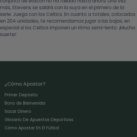
conjunto de Boston no ha fallado hasta ahora. Una vez
más, Stevens se saldrá con la suya en el primero de la
serie. Juega con los Celtics. En cuanto a totales, colocados
en 204 unidades, te recomendamos jugar a las bajas, en
especial si los Celtics imponen un ritmo semi-lento. ¡Mucha
suerte!
¿Cómo Apostar?
Primer Depósito
Bono de Bienvenida
Sacar Dinero
Glosario De Apuestas Deportivas
Cómo Apostar En El Fútbol