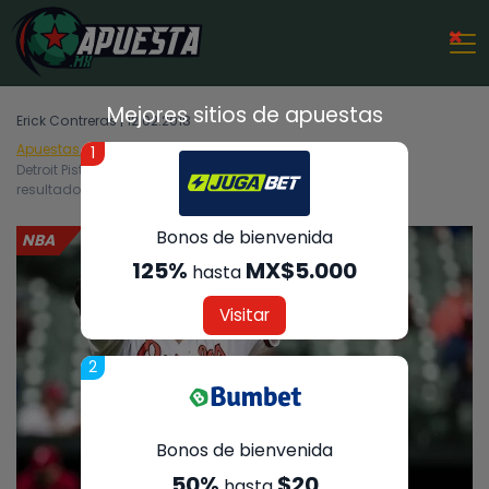
×
Mejores sitios de apuestas
Erick Contreras | 12.02.2018
Apuestas Deportivas
NBA
1
Detroit Pistons vs New Orleans Pelicans – Análisis, cuotas y
resultados del partido – 12/02/2018
Bonos de bienvenida
NBA
125%
MX$5.000
hasta
Visitar
2
Bonos de bienvenida
50%
$20
hasta