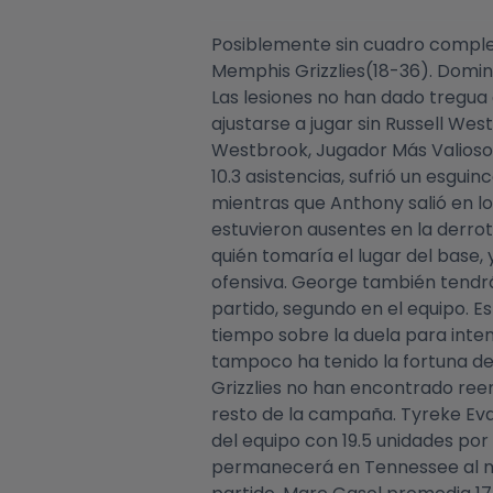
Posiblemente sin cuadro complet
Memphis Grizzlies(18-36). Domin
Las lesiones no han dado tregua 
ajustarse a jugar sin Russell We
Westbrook, Jugador Más Valioso d
10.3 asistencias, sufrió un esguin
mientras que Anthony salió en l
estuvieron ausentes en la derrota
quién tomaría el lugar del base,
ofensiva. George también tendr
partido, segundo en el equipo. 
tiempo sobre la duela para inten
tampoco ha tenido la fortuna de 
Grizzlies no han encontrado reem
resto de la campaña. Tyreke Evan
del equipo con 19.5 unidades por
permanecerá en Tennessee al me