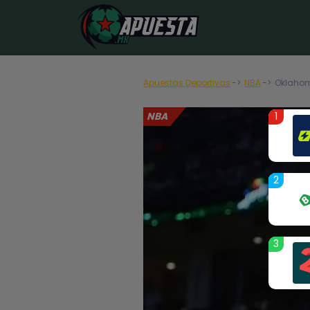
Apuestas Deportivas
NBA
Oklahoma
NBA
1
2
3