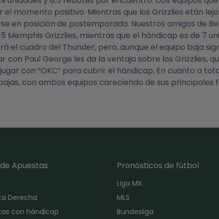
9 unidades y 8.5 rebotes por encuentro. Dos equipos que 
el momento positivo. Mientras que los Grizzlies etán le
se en posición de postemporada. Nuestros amigos de Bet
5 Memphis Grizzlies, mientras que el hándicap es de 7 uni
rá el cuadro del Thunder, pero, aunque el equipo baja si
tar con Paul George les da la ventaja sobre los Grizzlies,
ugar con “OKC” para cubrir el hándicap. En cuanto a tota
 bajas, con ambos equipos careciendo de sus principales f
 de Apuestas
Pronósticos de fútbol
Liga MX
ta Derecha
MLS
tas con hándicap
Bundesliga