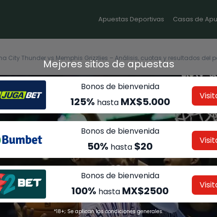
Apuestas Deportivas
Casas de Apu
 City Thunder vs Memphis Grizzlies – Análisis, cuotas y resultados del p
Mejores sitios de apuestas
Bonos de bienvenida
Visit
125%
MX$5.000
hasta
Bonos de bienvenida
Visit
50%
$20
hasta
Bonos de bienvenida
Visit
100%
MX$2500
hasta
*18+; Se aplican las condiciones generales.