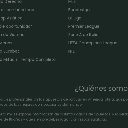
ta Derecha
MLS
tas con hándicap
Bundesliga
ap Asiático
La Liga
ble oportunidad”
Premier League
 de Victoria
Serie A de Italia
 Menos
UEFA Champions League
o Surebet
NFL
ra Mitad / Tiempo Completo
¿Quiénes somo
o de profesionales de las apuestas deportivas en América latina, que po
icos de las mejores competiciones del mundo.
sta.mx se expone información de distintas casas de apuestas. Recuerda 
 de 18 años y que siempre debes jugar con responsabilidad.