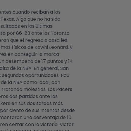
entes cuando reciban a los
 Texas. Algo que no ha sido
sultados en las últimas
sita por 86-83 ante los Toronto
ran que el regreso a casa les
emas físicos de Kawhi Leonard, y
res en conseguir la marca
 un desempeño de 17 puntos y 14
alta de la NBA. En general, San
s segundas oportunidades. Pau
 de la NBA como local, con
n tratando molestias. Los Pacers
eros dos partidos ante los
akers en sus dos salidas más
 por ciento de sus intentos desde
remontaron una desventaja de 10
on cerrar con la victoria. Victor