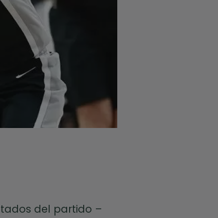
ltados del partido –