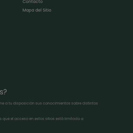
Contacto
Mapa del Sitio
s?
ne a tu disposición sus conocimientos sobre distintos
que el acceso en estos sitios está limitado a