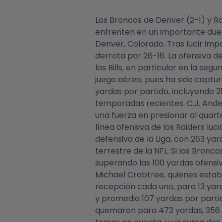
Los Broncos de Denver (2-1) y R
enfrenten en un importante duelo 
Denver, Colorado. Tras lucir imp
derrota por 26-16. La ofensiva 
los Bills, en particular en la s
juego aéreo, pues ha sido captu
yardas por partido, incluyendo 2
temporadas recientes. C.J. Ande
una fuerza en presionar al quart
línea ofensiva de los Raiders l
defensiva de la Liga, con 263 yar
terrestre de la NFL. Si los Bronc
superando las 100 yardas ofensiv
Michael Crabtree, quienes estab
recepción cada uno, para 13 yar
y promedia 107 yardas por parti
quemaron para 472 yardas, 356 de 