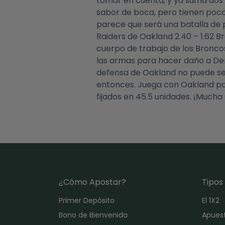
tomar en cuenta, y ya suma dos
sabor de boca, pero tienen poco
parece que será una batalla de p
Raiders de Oakland 2.40 – 1.62 B
cuerpo de trabajo de los Broncos 
las armas para hacer daño a Den
defensa de Oakland no puede se
entonces. Juega con Oakland para
fijados en 45.5 unidades. ¡Mucha
¿Cómo Apostar?
Tipos
Primer Depósito
El 1X2
Bono de Bienvenida
Apues