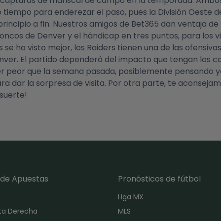
 capturas de mariscal de campo en la temporada. Ambos
 tiempo para enderezar el paso, pues la División Oeste 
rincipio a fin. Nuestros amigos de Bet365 dan ventaja de 
roncos de Denver y el hándicap en tres puntos, para los v
se ha visto mejor, los Raiders tienen una de las ofensivas
ver. El partido dependerá del impacto que tengan los co
r peor que la semana pasada, posiblemente pensando ya
 dar la sorpresa de visita. Por otra parte, te aconsejamos
 suerte!
 de Apuestas
Pronósticos de fútbol
Liga MX
ta Derecha
MLS