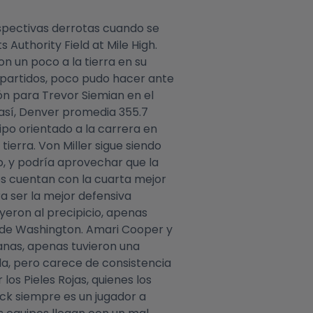
espectivas derrotas cuando se
 Authority Field at Mile High.
n un poco a la tierra en su
s partidos, poco pudo hacer ante
ión para Trevor Siemian en el
 así, Denver promedia 355.7
ipo orientado a la carrera en
erra. Von Miller sigue siendo
io, y podría aprovechar que la
os cuentan con la cuarta mejor
ra ser la mejor defensiva
ayeron al precipicio, apenas
as de Washington. Amari Cooper y
anas, apenas tuvieron una
da, pero carece de consistencia
os Pieles Rojas, quienes los
Mack siempre es un jugador a