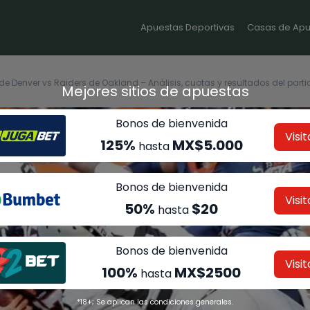
Apuestas Deportivas
Casas de Apu
e Denver vs Raiders de Oakland – Análisis, cuotas y resultados del parti
Mejores sitios de apuestas
Bonos de bienvenida
Visit
125%
MX$5.000
hasta
Bonos de bienvenida
Visit
50%
$20
hasta
Bonos de bienvenida
Visit
100%
MX$2500
hasta
*18+; Se aplican las condiciones generales.