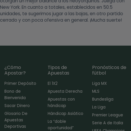
otorgan un mejor balance a los neoyorquinos. Juega con
New York. En cuanto a totales, establecidos en 50.5
unidades, te sugerimos jugar a las bajas, en otro partido
cerrado y con poca ofensiva en general. ¡Mucha suerte!
¿Cómo
Tipos de
Pronósticos de
Apostar?
Apuestas
fútbol
Primer Depósito
El 1X2
Liga MX
Bono de
Apuesta Derecha
MLS
Bienvenida
Apuestas con
Bundesliga
Sacar Dinero
hándicap
La Liga
Glosario De
Hándicap Asiático
Premier League
Apuestas
La “doble
Serie A de Italia
Deportivas
oportunidad”
UEFA Champions