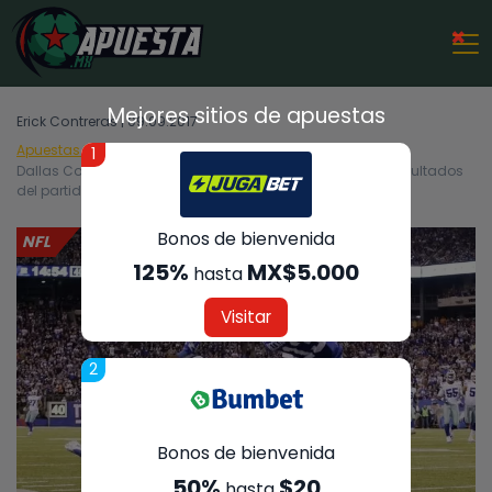
×
Mejores sitios de apuestas
Erick Contreras | 09.09.2017
Apuestas Deportivas
NFL
1
Dallas Cowboys vs New York Giants – Análisis, cuotas y resultados
del partido – 10/09/2017
Bonos de bienvenida
NFL
125%
MX$5.000
hasta
Visitar
2
Bonos de bienvenida
50%
$20
hasta