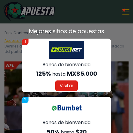
×
Mejores sitios de apuestas
Erick Contreras | 30.12.2017
Apuestas Deportivas
NFL
1
Delfines de Miami vs Bills de Búfalo – Análisis, cuotas y resultados
del partido – 31/12/2017
Bonos de bienvenida
NFL
125%
MX$5.000
hasta
Visitar
2
Bonos de bienvenida
50%
$20
hasta