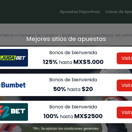
Apuestas Deportivas
Casas de Apu
 Detroit vs Panteras de Carolina – Análisis, cuotas y resultados del parti
Mejores sitios de apuestas
Bonos de bienvenida
Visit
125%
MX$5.000
hasta
Bonos de bienvenida
Visit
50%
$20
hasta
Bonos de bienvenida
Visit
100%
MX$2500
hasta
*18+; Se aplican las condiciones generales.