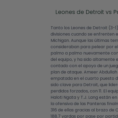
Leones de Detroit vs P
Tanto los Leones de Detroit (3-
divisiones cuando se enfrenten en
Michigan. Aunque las últimas te
consideraban para pelear por el 
palmo a palmo nuevamente con l
del equipo, y ha sido altamente 
contado con el apoyo de un jueg
plan de ataque. Ameer Abdullah 
empatada en el cuarto puesto de
sido clave para Detroit, que lide
perdidos forzados, con 11. El eq
Haloti Ngata y T.J. Lang están 
la ofensiva de las Panteras fina
316 de ellas gracias al brazo de
188.7 yardas por pase por part