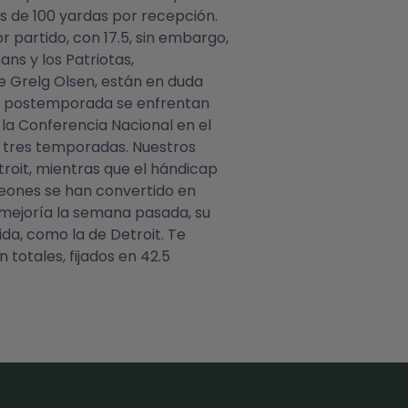
 de 100 yardas por recepción.
 partido, con 17.5, sin embargo,
ns y los Patriotas,
e Grelg Olsen, están en duda
 a postemporada se enfrentan
la Conferencia Nacional en el
 tres temporadas. Nuestros
troit, mientras que el hándicap
 Leones se han convertido en
 mejoría la semana pasada, su
ida, como la de Detroit. Te
 totales, fijados en 42.5