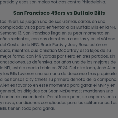
partido y esas son malas noticias contra Philadelphia.
San Francisco 49ers vs Buffalo Bills
Los 49ers se juegan una de sus últimas cartas en una
complicada visita para enfrentar a los Buffalo Bills en la NFL
Semana 13. San Francisco llega en su peor momento en
años recientes, con dos derrotas a cuestas y en el sótano
del Oeste de la NFC. Brock Purdy y Joey Bosa están en
duda, mientras que Christian McCaffrey está lejos de su
mejor forma, con 149 yardas por tierra en tres partidos, sin
anotaciones. La defensiva, por años una de las mejores de
la NFL, está a media tabla en 2024. Del otro lado, Josh Allen
y los Bills tuvieron una semana de descanso tras propinarle
a los Kansas City Chiefs su primera derrota de la campaña.
Allen es favorito en este momento para ganar el MVP y en
general, los dirigidos por Sean McDermott mantienen una
tendencia ascendente. Por si fuera poco, se espera viento
y nieve, condiciones complicadas para los californianos. Los
Bills tienen todo para ganar.