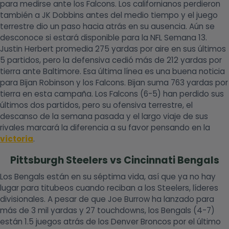
para medirse ante los Falcons. Los californianos perdieron
también a JK Dobbins antes del medio tiempo y el juego
terrestre dio un paso hacia atrás en su ausencia. Aún se
desconoce si estará disponible para la NFL Semana 13.
Justin Herbert promedia 275 yardas por aire en sus últimos
5 partidos, pero la defensiva cedió más de 212 yardas por
tierra ante Baltimore. Esa última línea es una buena noticia
para Bijan Robinson y los Falcons. Bijan suma 763 yardas por
tierra en esta campaña. Los Falcons (6-5) han perdido sus
últimos dos partidos, pero su ofensiva terrestre, el
descanso de la semana pasada y el largo viaje de sus
rivales marcará la diferencia a su favor pensando en la
victoria
.
Pittsburgh Steelers vs Cincinnati Bengals
Los Bengals están en su séptima vida, así que ya no hay
lugar para titubeos cuando reciban a los Steelers, líderes
divisionales. A pesar de que Joe Burrow ha lanzado para
más de 3 mil yardas y 27 touchdowns, los Bengals (4-7)
están 1.5 juegos atrás de los Denver Broncos por el último