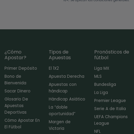
*18+; Se aplican las condiciones generales.
¿Cómo
Tipos de
Pronósticos de
Apostar?
Apuestas
fútbol
Primer Depósito
El 1X2
Liga MX
Bono de
Apuesta Derecha
MLS
Bienvenida
Apuestas con
Bundesliga
Sacar Dinero
hándicap
La Liga
Glosario De
Hándicap Asiático
Premier League
Apuestas
La “doble
Serie A de Italia
Deportivas
oportunidad”
UEFA Champions
Cómo Apostar En
Margen de
League
El Fútbol
Victoria
NFL