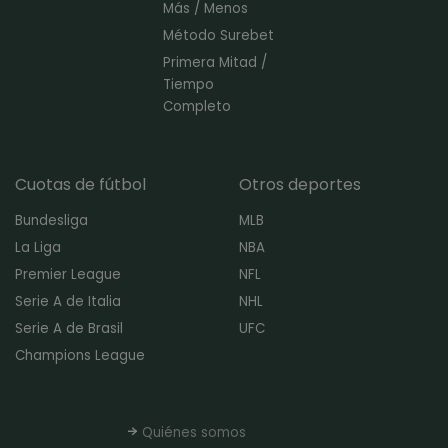
Más / Menos
Método Surebet
Primera Mitad /
Tiempo
Completo
Cuotas de fútbol
Otros deportes
Bundesliga
MLB
La Liga
NBA
Premier League
NFL
Serie A de Italia
NHL
Serie A de Brasil
UFC
Champions League
Quiénes somos