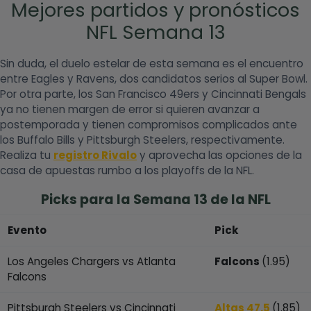
Mejores partidos y pronósticos
NFL Semana 13
Sin duda, el duelo estelar de esta semana es el encuentro
entre Eagles y Ravens, dos candidatos serios al Super Bowl.
Por otra parte, los San Francisco 49ers y Cincinnati Bengals
ya no tienen margen de error si quieren avanzar a
postemporada y tienen compromisos complicados ante
los Buffalo Bills y Pittsburgh Steelers, respectivamente.
Realiza tu
registro Rivalo
y aprovecha las opciones de la
casa de apuestas rumbo a los playoffs de la NFL.
Picks para la Semana 13 de la NFL
Evento
Pick
Los Angeles Chargers vs Atlanta
Falcons
(1.95)
Falcons
Pittsburgh Steelers vs Cincinnati
Altas 47.5
(1.85)