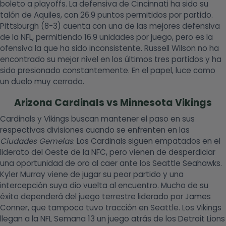
boleto a playoffs. La defensiva de Cincinnati ha sido su
talón de Aquiles, con 26.9 puntos permitidos por partido.
Pittsburgh (8-3) cuenta con una de las mejores defensiva
de la NFL, permitiendo 16.9 unidades por juego, pero es la
ofensiva la que ha sido inconsistente. Russell Wilson no ha
encontrado su mejor nivel en los últimos tres partidos y ha
sido presionado constantemente. En el papel, luce como
un duelo muy cerrado.
Arizona Cardinals vs Minnesota Vikings
Cardinals y Vikings buscan mantener el paso en sus
respectivas divisiones cuando se enfrenten en las
Ciudades Gemelas
. Los Cardinals siguen empatados en el
liderato del Oeste de la NFC, pero vienen de desperdiciar
una oportunidad de oro al caer ante los Seattle Seahawks.
Kyler Murray viene de jugar su peor partido y una
intercepción suya dio vuelta al encuentro. Mucho de su
éxito dependerá del juego terrestre liderado por James
Conner, que tampoco tuvo tracción en Seattle. Los Vikings
llegan a la NFL Semana 13 un juego atrás de los Detroit Lions