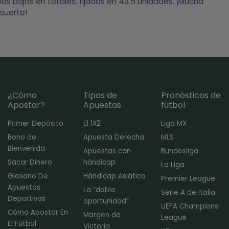
las bajas en totales, fijados en 43.5 unidades. ¡Mucha
suerte!
¿Cómo
Tipos de
Pronósticos de
Apostar?
Apuestas
fútbol
Primer Depósito
El 1X2
Liga MX
Bono de
Apuesta Derecha
MLS
Bienvenida
Apuestas con
Bundesliga
Sacar Dinero
hándicap
La Liga
Glosario De
Hándicap Asiático
Premier League
Apuestas
La “doble
Serie A de Italia
Deportivas
oportunidad”
UEFA Champions
Cómo Apostar En
Margen de
League
El Fútbol
Victoria