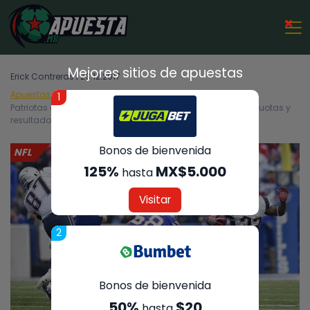
×
Mejores sitios de apuestas
Erick Contreras | 23.12.2017
Apuestas Deportivas
NFL
1
Patriotas de Nueva Inglaterra vs Bills de Búfalo – Análisis, cuotas y
resultados del partido – 24/12/2017
Bonos de bienvenida
NFL
125%
MX$5.000
hasta
Visitar
2
Bonos de bienvenida
50%
$20
hasta