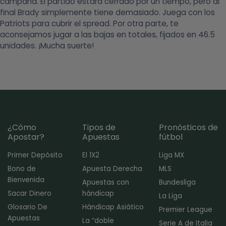
campaña. El partido estará cerrado por un tiempo, pero al
final Brady simplemente tiene demasiado. Juega con los
Patriots para cubrir el spread. Por otra parte, te
aconsejamos jugar a las bajas en totales, fijados en 46.5
unidades. ¡Mucha suerte!
¿Cómo
Tipos de
Pronósticos de
Apostar?
Apuestas
fútbol
Primer Depósito
El 1X2
Liga MX
Bono de
Apuesta Derecha
MLS
Bienvenida
Apuestas con
Bundesliga
Sacar Dinero
hándicap
La Liga
Glosario De
Hándicap Asiático
Premier League
Apuestas
La “doble
Serie A de Italia