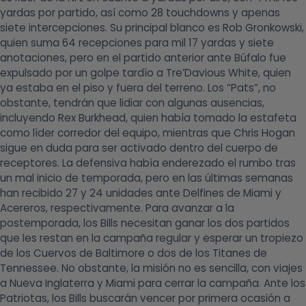
yardas por partido, así como 28 touchdowns y apenas
siete intercepciones. Su principal blanco es Rob Gronkowski,
quien suma 64 recepciones para mil 17 yardas y siete
anotaciones, pero en el partido anterior ante Búfalo fue
expulsado por un golpe tardío a Tre’Davious White, quien
ya estaba en el piso y fuera del terreno. Los “Pats”, no
obstante, tendrán que lidiar con algunas ausencias,
incluyendo Rex Burkhead, quien había tomado la estafeta
como líder corredor del equipo, mientras que Chris Hogan
sigue en duda para ser activado dentro del cuerpo de
receptores. La defensiva había enderezado el rumbo tras
un mal inicio de temporada, pero en las últimas semanas
han recibido 27 y 24 unidades ante Delfines de Miami y
Acereros, respectivamente. Para avanzar a la
postemporada, los Bills necesitan ganar los dos partidos
que les restan en la campaña regular y esperar un tropiezo
de los Cuervos de Baltimore o dos de los Titanes de
Tennessee. No obstante, la misión no es sencilla, con viajes
a Nueva Inglaterra y Miami para cerrar la campaña. Ante los
Patriotas, los Bills buscarán vencer por primera ocasión a