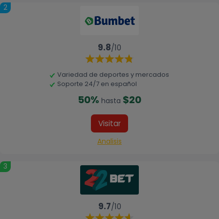
2
9.8
/10
Variedad de deportes y mercados
Soporte 24/7 en español
50%
$20
hasta
Visitar
Analisis
3
9.7
/10