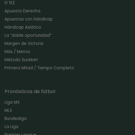
El 1X2
Apuesta Derecha
Apuestas con hándicap
Hándicap Asiático
La “doble oportunidad”
Margen de Victoria
Más / Menos
Método Surebet
Primera Mitad / Tiempo Completo
Pronósticos de fútbol
Liga MX
MLS
Bundesliga
La Liga
Premier League