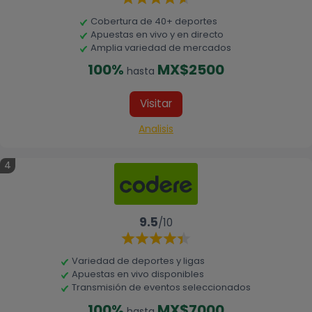
Cobertura de 40+ deportes
Apuestas en vivo y en directo
Amplia variedad de mercados
100%
MX$2500
hasta
Visitar
Analisis
4
9.5
/10
Variedad de deportes y ligas
Apuestas en vivo disponibles
Transmisión de eventos seleccionados
100%
MX$7000
hasta