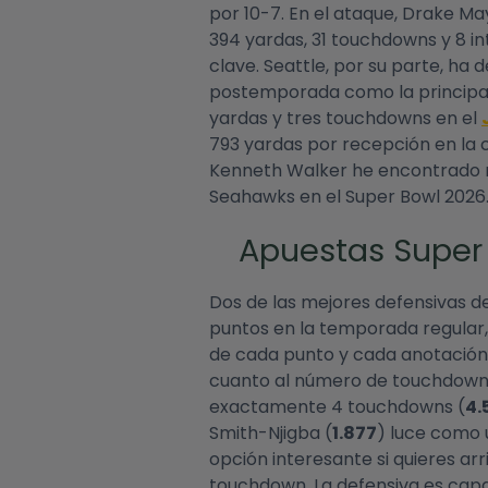
por 10-7. En el ataque, Drake Ma
394 yardas, 31 touchdowns y 8 i
clave. Seattle, por su parte, ha 
postemporada como la principal d
yardas y tres touchdowns en el
793 yardas por recepción en la
Kenneth Walker he encontrado ri
Seahawks en el Super Bowl 2026. 
Apuestas Super
Dos de las mejores defensivas de
puntos en la temporada regular, 
de cada punto y cada anotación.
cuanto al número de touchdowns,
exactamente 4 touchdowns (
4.
Smith-Njigba (
1.877
) luce como 
opción interesante si quieres ar
touchdown. La defensiva es cap