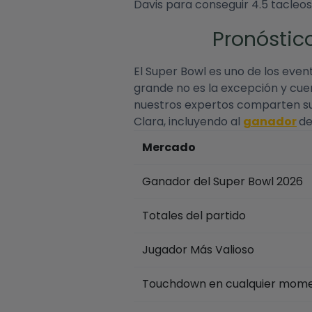
Davis para conseguir 4.5 tacleos
Pronóstic
El Super Bowl es uno de los even
grande no es la excepción y cue
nuestros expertos comparten su
Clara, incluyendo al
ganador
de
Mercado
Ganador del Super Bowl 2026
Totales del partido
Jugador Más Valioso
Touchdown en cualquier mom