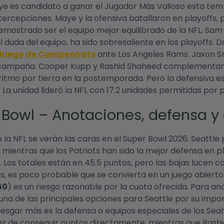
ye es candidato a ganar el Jugador Más Valioso esta temp
ntercepciones. Maye y la ofensiva batallaron en playoff
demostrado ser el equipo mejor equilibrado de la NFL. Sam 
uda del equipo, ha sido sobresaliente en los playoffs. D
Juego de Campeonato
ante Los Angeles Rams. Jaxon Sm
 campaña. Cooper Kupp y Rashid Shaheed complementan e
tmo por tierra en la postemporada. Pero la defensiva es
La unidad lideró la NFL con 17.2 unidades permitidas por p
 Bowl – Anotaciones, defensa y
 la NFL se verán las caras en el Super Bowl 2026. Seattle
mientras que los Patriots han sido la mejor defensa en pl
 Los totales están en 45.5 puntos, pero las bajas lucen 
 es poco probable que se convierta en un juego abierto
50
) es un riesgo razonable por la cuota ofrecida. Para 
una de las principales opciones para Seattle por su impor
riesgar más es la defensa o equipos especiales de los Sea
az de conseguir puntos directamente, mientras que Rash