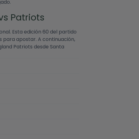
gado.
s Patriots
nal. Esta edición 60 del partido
 para apostar. A continuación,
land Patriots desde Santa