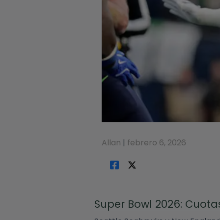
Allan
|
febrero 6, 2026
Super Bowl 2026: Cuotas