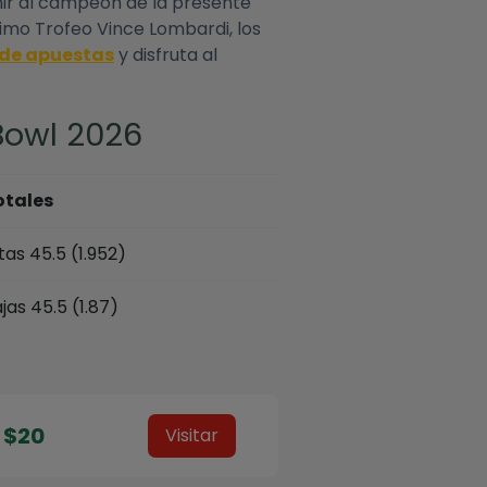
nir al campeón de la presente
imo Trofeo Vince Lombardi, los
 de apuestas
y disfruta al
Bowl 2026
otales
tas 45.5 (1.952)
jas 45.5 (1.87)
$20
Visitar