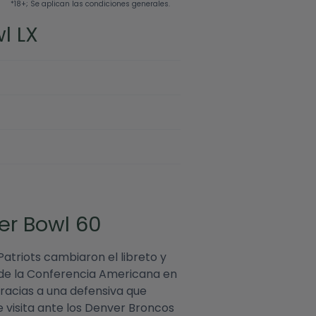
*18+; Se aplican las condiciones generales.
l LX
er Bowl 60
Patriots cambiaron el libreto y
 de la Conferencia Americana en
racias a una defensiva que
 visita ante los Denver Broncos