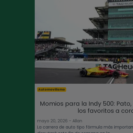
Automovilismo
Momios para la Indy 500: Pato, 
los favoritos a co
mayo 20, 2026 - Allan
La carrera de auto tipo fórmula más importan