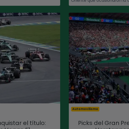
Oriente que ocasionaron la c
Automovilismo
uistar el título:
Picks del Gran Pr