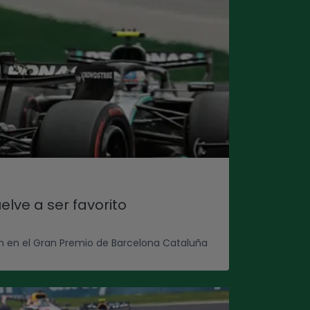
lve a ser favorito
án en el Gran Premio de Barcelona Cataluña