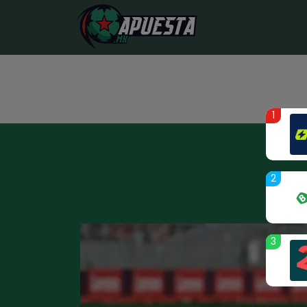
1
2
Anál
3