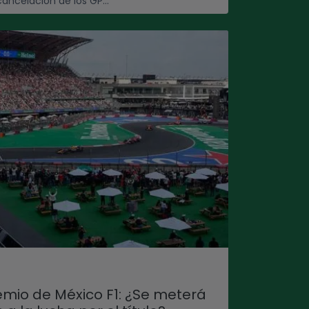
ancelación de los GP...
emio de México F1: ¿Se meterá