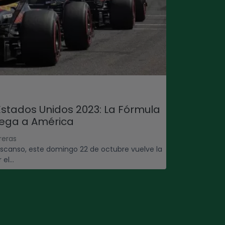
Estados Unidos 2023: La Fórmula
llega a América
reras
canso, este domingo 22 de octubre vuelve la
el...