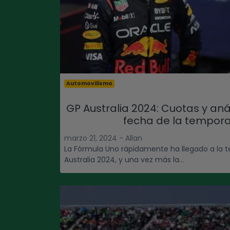
Automovilismo
GP Australia 2024: Cuotas y anál
fecha de la tempora
marzo 21, 2024 - Allan
La Fórmula Uno rápidamente ha llegado a la t
Australia 2024, y una vez más la...