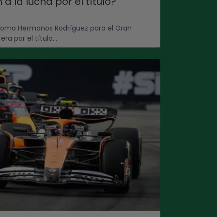
a la lucha por el título?
dromo Hermanos Rodríguez para el Gran
a por el título...