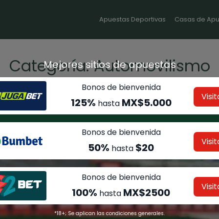
Apuestas Deportivas
Casas de Apu
Categoría:
Automovilismo
Mejores sitios de apuestas
Bonos de bienvenida
Visit
125%
MX$5.000
hasta
isis, cuotas y resultados del pa
Bonos de bienvenida
Visit
50%
$20
hasta
Bonos de bienvenida
Visit
100%
MX$2500
hasta
*18+; Se aplican las condiciones generales.