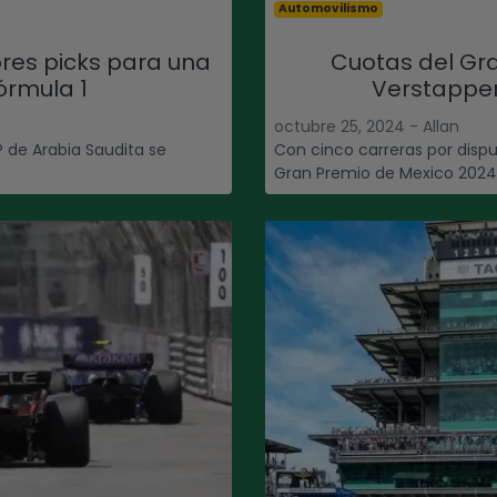
Automovilismo
ores picks para una
Cuotas del Gra
órmula 1
Verstappen 
octubre 25, 2024 - Allan
GP de Arabia Saudita se
Con cinco carreras por disputa
Gran Premio de Mexico 2024..