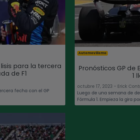
Automovilismo
isis para la tercera
Pronósticos GP de 
da de F1
1 
octubre 17, 2023 - Erick Cont
ercera fecha con el GP
Luego de una semana de des
Fórmula 1. Empieza la gira por 