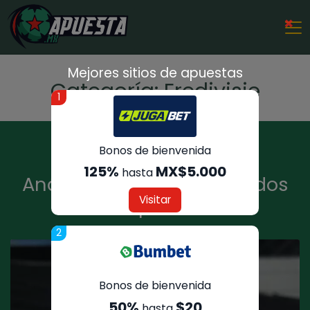
×
Mejores sitios de apuestas
Categoría:
Eredivisie
1
Bonos de bienvenida
125%
MX$5.000
hasta
Análisis, cuotas y resultados
Visitar
del partido
2
Bonos de bienvenida
50%
$20
hasta