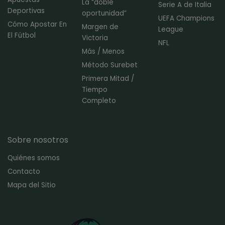
La “doble
Serie A de Italia
Deportivas
oportunidad”
UEFA Champions
Cómo Apostar En
Margen de
League
El Fútbol
Victoria
NFL
Más / Menos
Método Surebet
Primera Mitad /
Tiempo
Completo
Sobre nosotros
Quiénes somos
Contacto
Mapa del Sitio