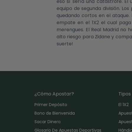
eso sí sería una catástrofe. El 
equipo de segunda división. Lo
quedando cortos en el ataque. P
empate en el 1X2 el cual paga
merengues. El Real Madrid no ha
alto riesgo para Zidane y compa
suerte!
¿Cómo Apostar?
Tipos
Primer Depósito
El 1X2
Bono de Bienvenida
Apues
Sacar Dinero
Apues
Glosario De Apuestas Deportivas
Hándic