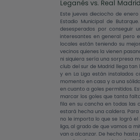
Leganés vs. Real Madrid 
Este jueves dieciocho de enero
Estadio Municipal de Butarque
desesperados por conseguir un
interesantes en general pero e
locales están teniendo su mejor
vecinos quienes la vienen pasan
ni siquiera sería una sorpresa m
club del sur de Madrid llega tan
y en La Liga están instalados 
momento en casa y a una sólida 
en cuanto a goles permitidos. Est
marcar los goles que tanta fal
fila en su cancha en todas las 
estará hecha una caldera. Para
no le importa lo que se logró e
liga, al grado de que vamos a mi
van a alcanzar. De hecho hasta