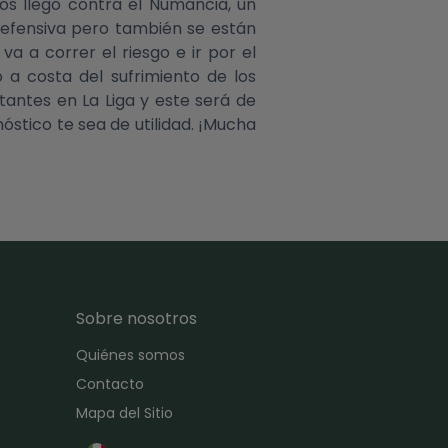
dos llegó contra el Numancia, un
defensiva pero también se están
a a correr el riesgo e ir por el
a costa del sufrimiento de los
tantes en La Liga y este será de
stico te sea de utilidad. ¡Mucha
Sobre nosotros
Quiénes somos
Contacto
Mapa del Sitio