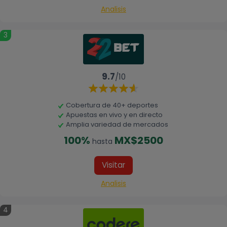
Analisis
3
9.7
/10
Cobertura de 40+ deportes
Apuestas en vivo y en directo
Amplia variedad de mercados
100%
MX$2500
hasta
Visitar
Analisis
4