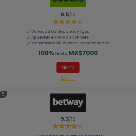
9.5
/10
Variedad de deportes y ligas
Apuestas en vivo disponibles
Transmisión de eventos seleccionados
100%
MX$7000
hasta
Visitar
Analisis
5
9.3
/10