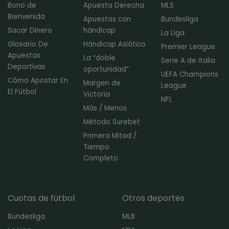
Bono de
Apuesta Derecha
MLS
Bienvenida
Apuestas con
Bundesliga
Sacar Dinero
hándicap
La Liga
Glosario De
Hándicap Asiático
Premier League
Apuestas
La “doble
Serie A de Italia
Deportivas
oportunidad”
UEFA Champions
Cómo Apostar En
Margen de
League
El Fútbol
Victoria
NFL
Más / Menos
Método Surebet
Primera Mitad /
Tiempo
Completo
Cuotas de fútbol
Otros deportes
Bundesliga
MLB