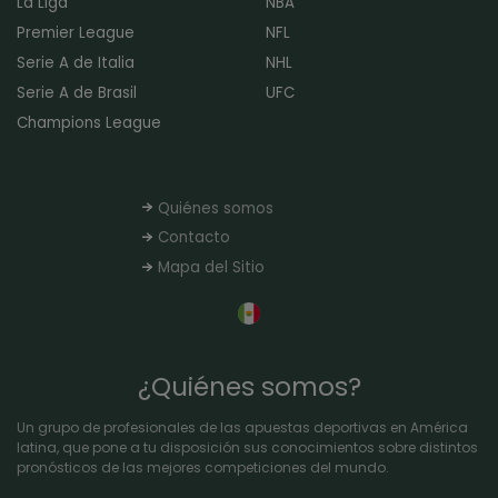
La Liga
NBA
Premier League
NFL
Serie A de Italia
NHL
Serie A de Brasil
UFC
Champions League
Quiénes somos
Contacto
Mapa del Sitio
¿Quiénes somos?
Un grupo de profesionales de las apuestas deportivas en América
latina, que pone a tu disposición sus conocimientos sobre distintos
pronósticos de las mejores competiciones del mundo.