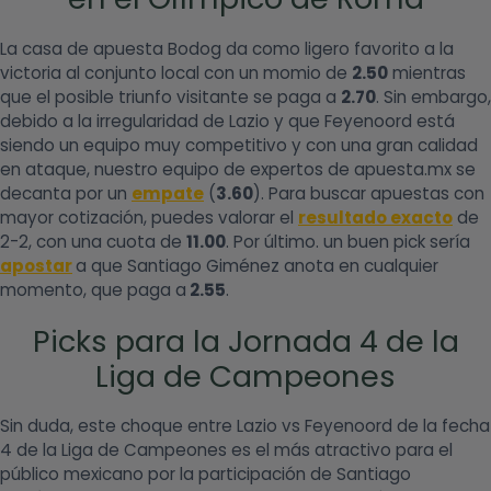
La casa de apuesta Bodog da como ligero favorito a la
victoria al conjunto local con un momio de
2.50
mientras
que el posible triunfo visitante se paga a
2.70
. Sin embargo,
debido a la irregularidad de Lazio y que Feyenoord está
siendo un equipo muy competitivo y con una gran calidad
en ataque, nuestro equipo de expertos de apuesta.mx se
decanta por un
empate
(
3.60
). Para buscar apuestas con
mayor cotización, puedes valorar el
resultado exacto
de
2-2, con una cuota de
11.00
. Por último. un buen pick sería
apostar
a que Santiago Giménez anota en cualquier
momento, que paga a
2.55
.
Picks para la Jornada 4 de la
Liga de Campeones
Sin duda, este choque entre Lazio vs Feyenoord de la fecha
4 de la Liga de Campeones es el más atractivo para el
público mexicano por la participación de Santiago