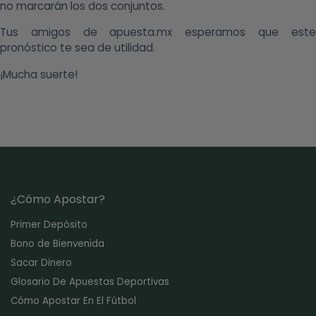
no marcarán los dos conjuntos.
Tus amigos de apuesta.mx esperamos que este
pronóstico te sea de utilidad.
¡Mucha suerte!
¿Cómo Apostar?
Primer Depósito
Bono de Bienvenida
Sacar Dinero
Glosario De Apuestas Deportivas
Cómo Apostar En El Fútbol