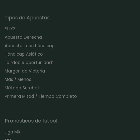
Tipos de Apuestas
El 1X2
Apuesta Derecha
Apuestas con hándicap
Hándicap Asiático
La “doble oportunidad”
Margen de Victoria
Más / Menos
Método Surebet
Primera Mitad / Tiempo Completo
Pronósticos de fútbol
Liga MX