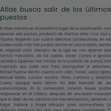
Atlas busca salir de los últimos
puestos
El Atlas marcha en el penúltimo lugar de la clasificación, con
apenas seis puntos, producto de triunfos ante Cruz Azul y
Tijuana, llegando con cuatro derrotas consecutivas, en las
cuales nada más han podido anotar en una ocasión, siendo
la segunda peor ofensiva de la Liga Mx con apenas seis
tantos marcados, de los cuales, Javier Correa e Ignacio
Jeraldino (quienes han rotado en la posición de punta) han
marcado dos cada uno. Para acompañar al delantero,
Rafael Puente del Río cuenta con Jairo Torres, Jesús Isijara,
Manuel Balda, Luciano Acosta, Ulises Cardona y Mauricio
Cuero, aunque este último ha sido borrado de las
convocatorias. En la contención, Lorenzo Reyes podría
reaparecer en el Clásico, después de una lesión muscular
que lo alejó de las canchas por tres encuentros, teniendo a
Edgar Zaldívar o Ángel Márquez para acompañarlo. La
defensa tampoco ha sido muy eficiente, permitiendo 13