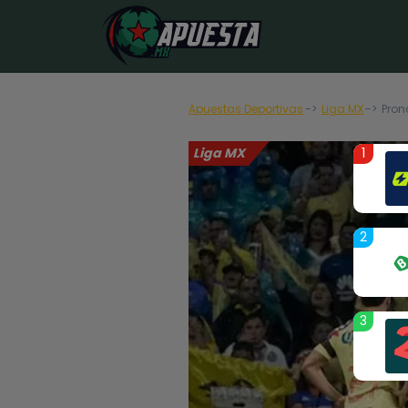
Apuestas Deportivas
Liga MX
Pron
Liga MX
1
2
3