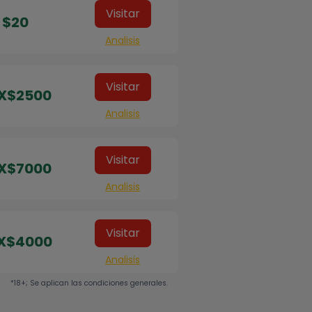
Visitar
$20
Analisis
Visitar
X$2500
Analisis
Visitar
X$7000
Analisis
Visitar
X$4000
Analisis
*18+; Se aplican las condiciones generales.