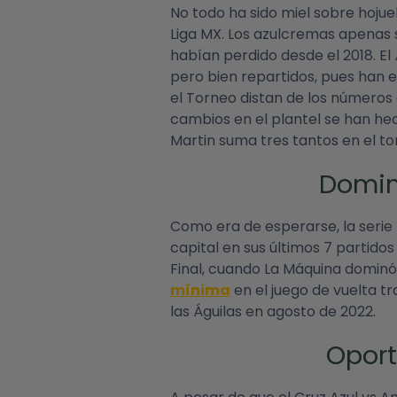
No todo ha sido miel sobre hojue
Liga MX. Los azulcremas apenas s
habían perdido desde el 2018. El
pero bien repartidos, pues han e
el Torneo distan de los números 
cambios en el plantel se han hec
Martin suma tres tantos en el to
Domin
Como era de esperarse, la serie 
capital en sus últimos 7 partidos
Final, cuando La Máquina dominó 
mínima
en el juego de vuelta t
las Águilas en agosto de 2022.
Oport