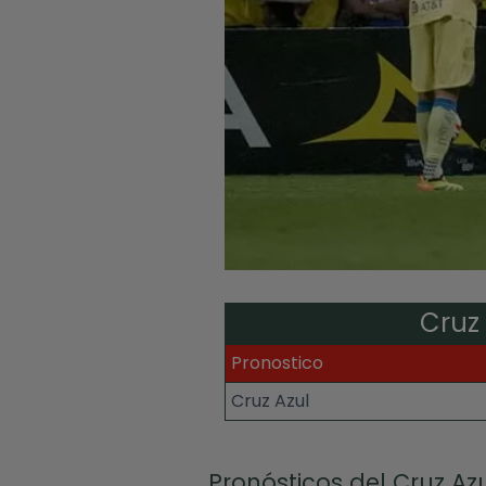
Cruz
Pronostico
Cruz Azul
Pronósticos del Cruz Az