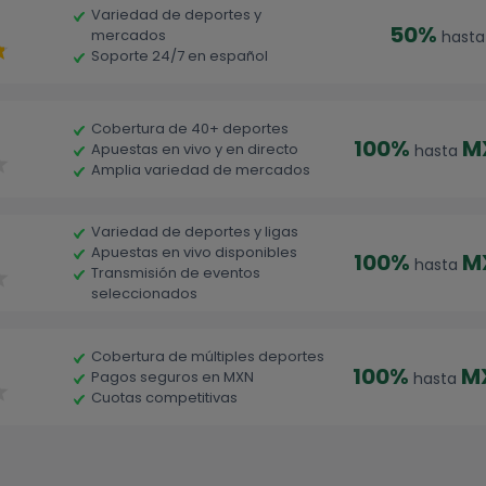
Variedad de deportes y
50%
mercados
hasta
Soporte 24/7 en español
Cobertura de 40+ deportes
100%
M
Apuestas en vivo y en directo
hasta
Amplia variedad de mercados
Variedad de deportes y ligas
Apuestas en vivo disponibles
100%
M
hasta
Transmisión de eventos
seleccionados
Cobertura de múltiples deportes
100%
M
Pagos seguros en MXN
hasta
Cuotas competitivas