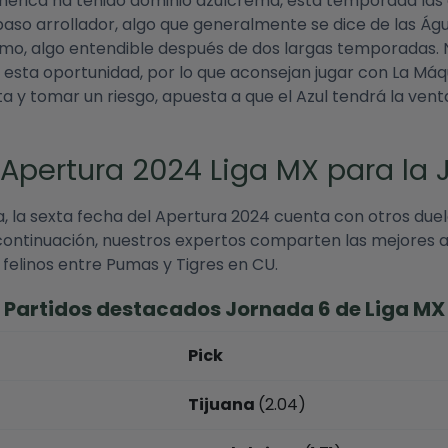
America ha tenido dominio azulcrema, esta temporada las 
o arrollador, algo que generalmente se dice de las Águi
tmo, algo entendible después de dos largas temporadas.
 esta oportunidad, por lo que aconsejan jugar con La Máq
 y tomar un riesgo, apuesta a que el Azul tendrá la vent
 Apertura 2024 Liga MX para la
, la sexta fecha del Apertura 2024 cuenta con otros due
 continuación, nuestros expertos comparten las mejores a
felinos entre Pumas y Tigres en CU.
Partidos destacados Jornada 6 de Liga MX
Pick
Tijuana
(2.04)