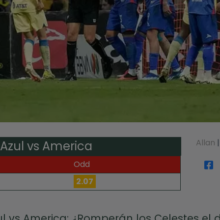
Allan
 Azul vs America
Odd
2.07
ul vs America: ¿Romperán los Celestes el 