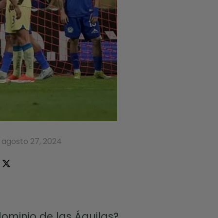
|
agosto 27, 2024
dominio de las Águilas?