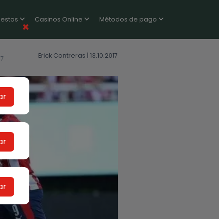
estas
Casinos Online
Métodos de pago
×
Erick Contreras | 13.10.2017
17
ar
ar
ar