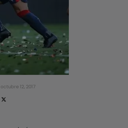
|
octubre 12, 2017