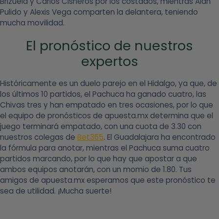
Brizuela y Carlos Cisneros por los costados, mientras Alan
Pulido y Alexis Vega comparten la delantera, teniendo
mucha movilidad.
El pronóstico de nuestros
expertos
Históricamente es un duelo parejo en el Hidalgo, ya que, de
los últimos 10 partidos, el Pachuca ha ganado cuatro, las
Chivas tres y han empatado en tres ocasiones, por lo que
el equipo de pronósticos de apuesta.mx determina que el
juego terminará empatado, con una cuota de 3.30 con
nuestros colegas de
Bet365
. El Guadalajara ha encontrado
la fórmula para anotar, mientras el Pachuca suma cuatro
partidos marcando, por lo que hay que apostar a que
ambos equipos anotarán, con un momio de 1.80. Tus
amigos de apuesta.mx esperamos que este pronóstico te
sea de utilidad. ¡Mucha suerte!