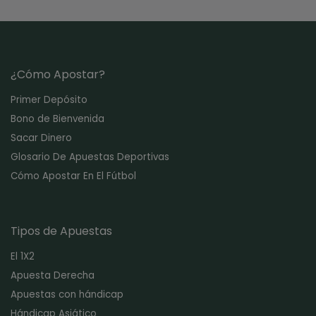
¿Cómo Apostar?
Primer Depósito
Bono de Bienvenida
Sacar Dinero
Glosario De Apuestas Deportivas
Cómo Apostar En El Fútbol
Tipos de Apuestas
El 1X2
Apuesta Derecha
Apuestas con hándicap
Hándicap Asiático