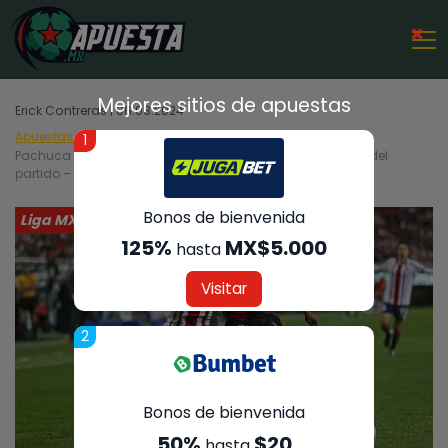
×
Mejores sitios de apuestas
Erick Contreras | 06.03.2024
Apuestas Deportivas
Liga MX
1
Pachuca vs. Guadalajara – Análisis, cuotas y resultados del
partido – 23/02/2019
Bonos de bienvenida
Liga MX
125%
MX$5.000
hasta
Visitar
2
Bonos de bienvenida
50%
$20
hasta