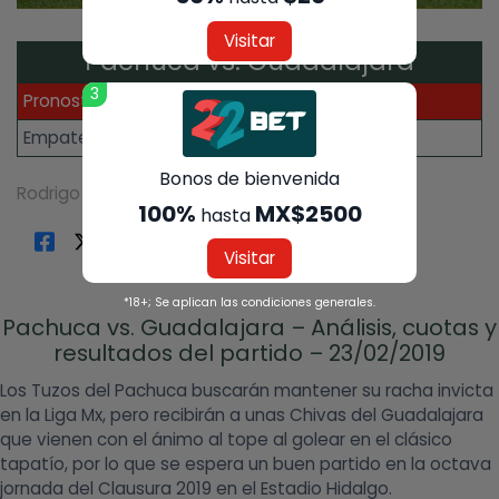
Visitar
Pachuca vs. Guadalajara
3
Pronostico
Odd
Empate
3.30
Bonos de bienvenida
Rodrigo
|
febrero 22, 2019
100%
MX$2500
hasta
Visitar
*18+; Se aplican las condiciones generales.
Pachuca vs. Guadalajara – Análisis, cuotas y
resultados del partido – 23/02/2019
Los Tuzos del Pachuca buscarán mantener su racha invicta
en la Liga Mx, pero recibirán a unas Chivas del Guadalajara
que vienen con el ánimo al tope al golear en el clásico
tapatío, por lo que se espera un buen partido en la octava
jornada del Clausura 2019 en el Estadio Hidalgo.