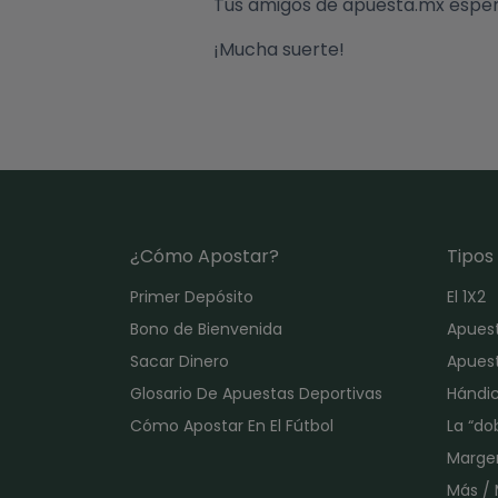
Tus amigos de apuesta.mx espera
¡Mucha suerte!
¿Cómo Apostar?
Tipos
Primer Depósito
El 1X2
Bono de Bienvenida
Apues
Sacar Dinero
Apues
Glosario De Apuestas Deportivas
Hándic
Cómo Apostar En El Fútbol
La “do
Margen
Más /