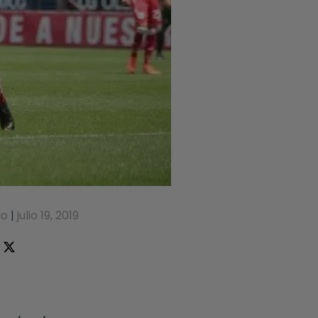
go
|
julio 19, 2019