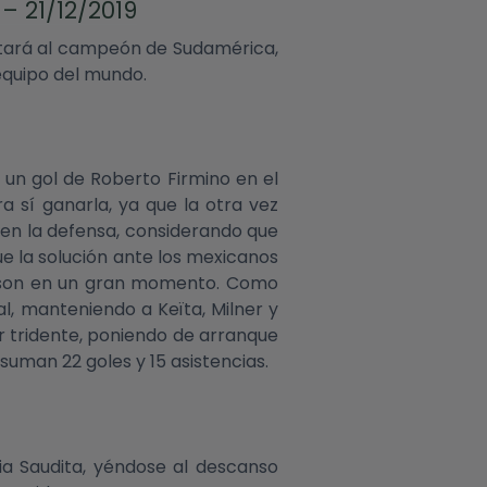
– 21/12/2019
rentará al campeón de Sudamérica,
 equipo del mundo.
un gol de Roberto Firmino en el
a sí ganarla, ya que la otra vez
 en la defensa, considerando que
que la solución ante los mexicanos
isson en un gran momento. Como
l, manteniendo a Keïta, Milner y
 tridente, poniendo de arranque
uman 22 goles y 15 asistencias.
ia Saudita, yéndose al descanso