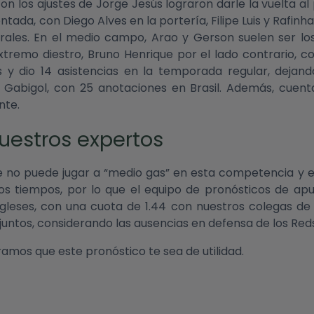
n los ajustes de Jorge Jesús lograron darle la vuelta al
da, con Diego Alves en la portería, Filipe Luis y Rafinh
ales. En el medio campo, Arao y Gerson suelen ser los 
tremo diestro, Bruno Henrique por el lado contrario, 
 y dio 14 asistencias en la temporada regular, dejan
Gabigol, con 25 anotaciones en Brasil. Además, cuent
nte.
nuestros expertos
ue no puede jugar a “medio gas” en esta competencia y 
os tiempos, por lo que el equipo de pronósticos de ap
ingleses, con una cuota de 1.44 con nuestros colegas d
ntos, considerando las ausencias en defensa de los Reds
mos que este pronóstico te sea de utilidad.