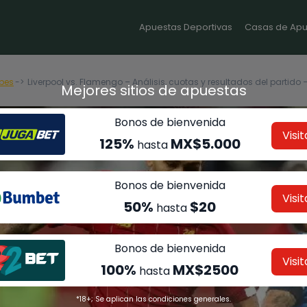
Apuestas Deportivas
Casas de Apu
bes
Liverpool vs. Flamengo – Análisis, cuotas y resultados del partido –
Mejores sitios de apuestas
Bonos de bienvenida
Visit
125%
MX$5.000
hasta
Bonos de bienvenida
Visit
50%
$20
hasta
Bonos de bienvenida
Visit
100%
MX$2500
hasta
*18+; Se aplican las condiciones generales.