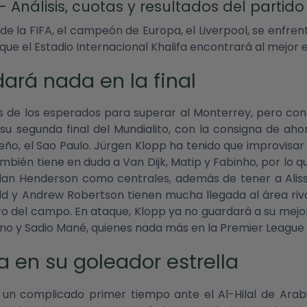
 Análisis, cuotas y resultados del partido 
s de la FIFA, el campeón de Europa, el Liverpool, se enf
 que el Estadio Internacional Khalifa encontrará al mejor
dará nada en la final
s de los esperados para superar al Monterrey, pero con 
su segunda final del Mundialito, con la consigna de ahor
eño, el Sao Paulo. Jürgen Klopp ha tenido que improvisar
ambién tiene en duda a Van Dijk, Matip y Fabinho, por lo 
dan Henderson como centrales, además de tener a Al
ld y Andrew Robertson tienen mucha llegada al área riva
o del campo. En ataque, Klopp ya no guardará a su mejor
o y Sadio Mané, quienes nada más en la Premier League s
a en su goleador estrella
 un complicado primer tiempo ante el Al-Hilal de Arab