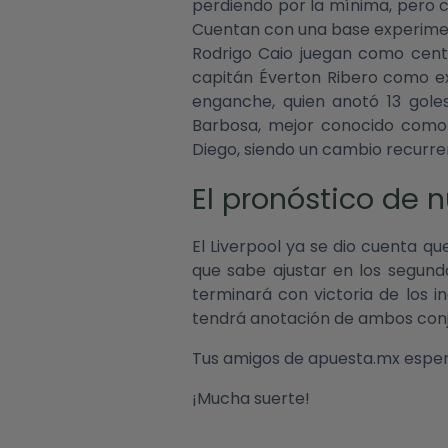
perdiendo por la mínima, pero co
Cuentan con una base experimenta
Rodrigo Caio juegan como centr
capitán Éverton Ribero como ex
enganche, quien anotó 13 goles
Barbosa, mejor conocido como 
Diego, siendo un cambio recurre
El pronóstico de 
El Liverpool ya se dio cuenta q
que sabe ajustar en los segund
terminará con victoria de los 
tendrá anotación de ambos conju
Tus amigos de apuesta.mx espera
¡Mucha suerte!