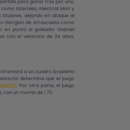
 partido para ganar tres por uno.
a como laterales, mientras Marí y
titulares, dejando en ataque al
con Giorgian de Arrascaeta como
do en punta al goleador Gabriel
an con el veterano de 34 años,
enfrentará a un cuadro brasileño
uesta.mx determina que el juego
e
Bet365
. Por otra parte, el juego
, con un momio de 1.70.