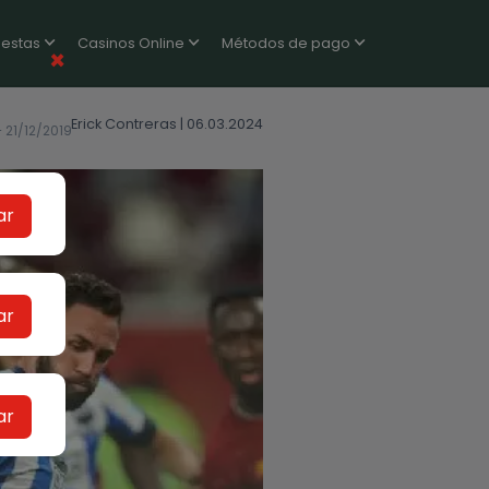
estas
Casinos Online
Métodos de pago
×
Erick Contreras | 06.03.2024
 21/12/2019
ar
ar
ar