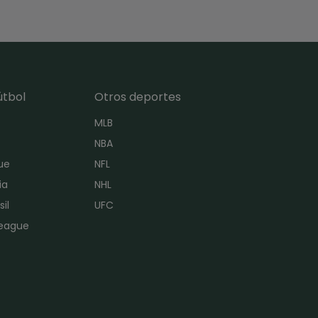
útbol
Otros deportes
MLB
NBA
ue
NFL
ia
NHL
sil
UFC
eague