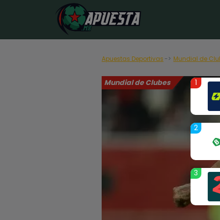
Apuestas Deportivas
Mundial de Clu
Mundial de Clubes
1
2
3