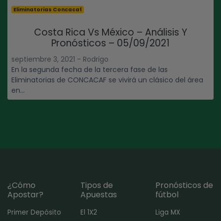
Eliminatorias Concacaf
Costa Rica Vs México – Análisis Y
Pronósticos – 05/09/2021
septiembre 3, 2021 - Rodrigo
En la segunda fecha de la tercera fase de las
Eliminatorias de CONCACAF se vivirá un clásico del área
en...
¿Cómo
Tipos de
Pronósticos de
Apostar?
Apuestas
fútbol
Primer Depósito
El 1X2
Liga MX