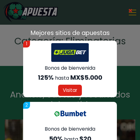
×
Mejores sitios de apuestas
Categoría:
Eliminatorias
1
Concacaf
Bonos de bienvenida
125%
MX$5.000
hasta
Visitar
Análisis, cuotas y resultados
del partido
2
Bonos de bienvenida
50%
$20
hasta