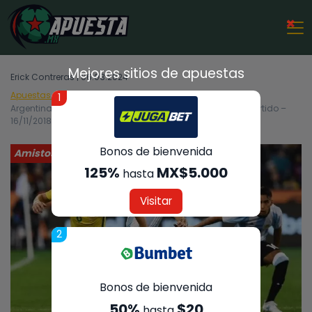
×
Mejores sitios de apuestas
Erick Contreras | 06.03.2024
Apuestas Deportivas
Amistosos
1
Argentina vs. México – Análisis, cuotas y resultados del partido –
16/11/2018
Bonos de bienvenida
Amistosos
125%
MX$5.000
hasta
Visitar
2
Bonos de bienvenida
50%
$20
hasta