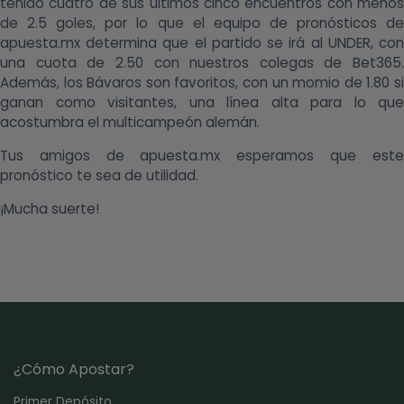
tenido cuatro de sus últimos cinco encuentros con menos
de 2.5 goles, por lo que el equipo de pronósticos de
apuesta.mx determina que el partido se irá al UNDER, con
una cuota de 2.50 con nuestros colegas de Bet365.
Además, los Bávaros son favoritos, con un momio de 1.80 si
ganan como visitantes, una línea alta para lo que
acostumbra el multicampeón alemán.
Tus amigos de apuesta.mx esperamos que este
pronóstico te sea de utilidad.
¡Mucha suerte!
¿Cómo Apostar?
Primer Depósito