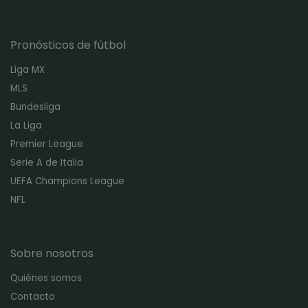
Pronósticos de fútbol
Liga MX
MLS
Bundesliga
La Liga
Premier League
Serie A de Italia
UEFA Champions League
NFL
Sobre nosotros
Quiénes somos
Contacto