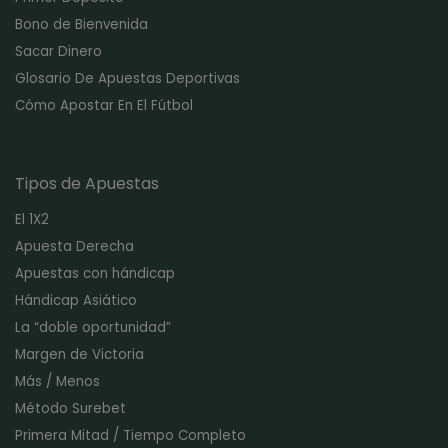
Bono de Bienvenida
Sacar Dinero
Glosario De Apuestas Deportivas
Cómo Apostar En El Fútbol
Tipos de Apuestas
El 1X2
Apuesta Derecha
Apuestas con hándicap
Hándicap Asiático
La “doble oportunidad”
Margen de Victoria
Más / Menos
Método Surebet
Primera Mitad / Tiempo Completo