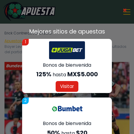
×
Mejores sitios de apuestas
Erick Contreras | 10.01.2018
Apuestas Deportivas
Bundesliga
1
Bayer Leverkusen vs. Bayern Munich – Análisis, cuotas y resultados
del partido – 12/01/2018
Bonos de bienvenida
Bundesliga
125%
MX$5.000
hasta
Visitar
2
Bonos de bienvenida
50%
$20
hasta