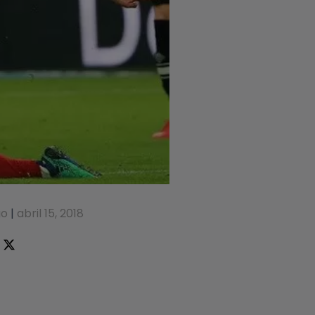
go
|
abril 15, 2018