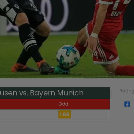
Rodri
kusen vs. Bayern Munich
Odd
1.66