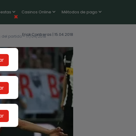
estas
Casinos Online
Métodos de pago
×
Erick Contreras | 15.04.2018
 del partido – 17/04/2018
ar
ar
ar