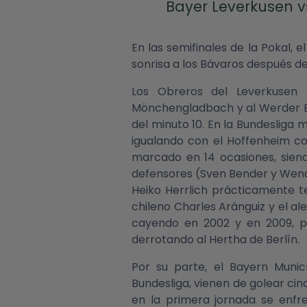
Bayer Leverkusen vs
En las semifinales de la Pokal, 
sonrisa a los Bávaros después d
Los Obreros del Leverkusen l
Mönchengladbach y al Werder Br
del minuto 10. En la Bundesliga 
igualando con el Hoffenheim co
marcado en 14 ocasiones, siend
defensores (Sven Bender y Wende
Heiko Herrlich prácticamente t
chileno Charles Aránguiz y el al
cayendo en 2002 y en 2009, po
derrotando al Hertha de Berlín.
Por su parte, el Bayern Muni
Bundesliga, vienen de golear ci
en la primera jornada se enfr