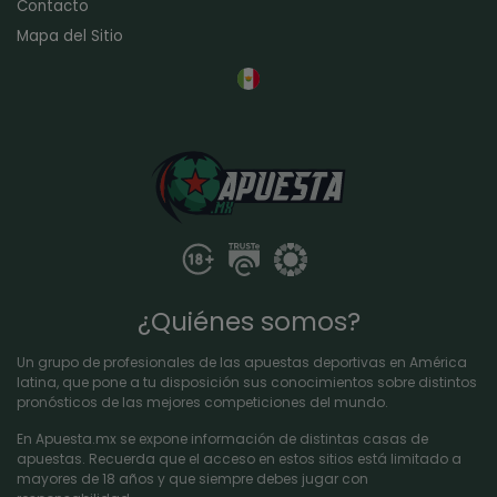
Contacto
Mapa del Sitio
¿Quiénes somos?
Un grupo de profesionales de las apuestas deportivas en América
latina, que pone a tu disposición sus conocimientos sobre distintos
pronósticos de las mejores competiciones del mundo.
En Apuesta.mx se expone información de distintas casas de
apuestas. Recuerda que el acceso en estos sitios está limitado a
mayores de 18 años y que siempre debes jugar con