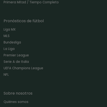
Primera Mitad / Tiempo Completo
Pronósticos de fútbol
Liga MX
MLS
Bundesliga
La Liga
Premier League
Serie A de Italia
UEFA Champions League
NFL
Sobre nosotros
Quiénes somos