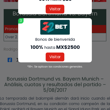
Visitar
Borussia Dortmund vs. Bayern
Munich
3
Pronostico
Odd
Over 2.5 goles
1.57
Bonos de bienvenida
100%
MX$2500
hasta
Rodrigo
|
agosto 3, 2017
Visitar
*18+; Se aplican las condiciones generales.
Borussia Dortmund vs. Bayern Munich –
Análisis, cuotas y resultados del partido –
5/08/2017
La temporada del balompié alemán dará inicio cuando el
Borussia Dortmund, en su condición como campeón de la
Pokal, recibirá al Bayern Munich en el Signal Iduna Park, en el