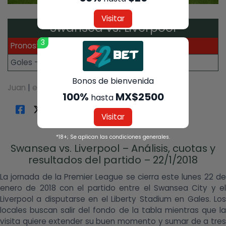
Visitar
Swansea vs. Liverpool
3
Pronostico
Odd
Goles - Más de 2.5
1.70
Bonos de bienvenida
Juan
|
enero 21, 2018
100%
MX$2500
hasta
Visitar
*18+; Se aplican las condiciones generales.
Swansea vs. Liverpool – Análisis, cuotas y
resultados del partido – 22/1/2018
La jornada de la Premier League se cierra este lunes 22 de
enero de 2018 con el partido entre el Swansea City y el
Liverpool a disputarse en el Liberty Stadium en Gales. Los
locales buscan salir del fondo de la tabla mientras que la
visita quiere extender su buen momento y sumar de a tres