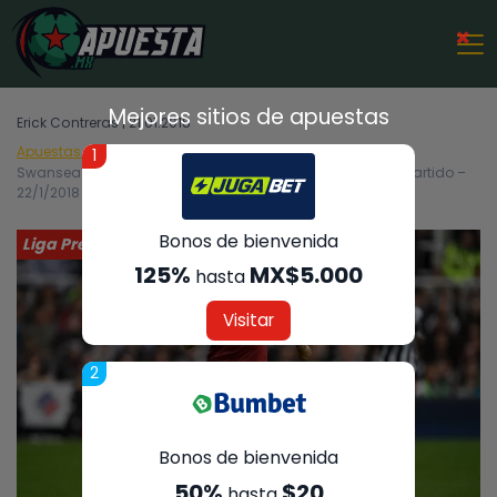
×
Mejores sitios de apuestas
Erick Contreras | 21.01.2018
Apuestas Deportivas
Liga Premier
1
Swansea vs. Liverpool – Análisis, cuotas y resultados del partido –
22/1/2018
Bonos de bienvenida
Liga Premier
125%
MX$5.000
hasta
Visitar
2
Bonos de bienvenida
50%
$20
hasta