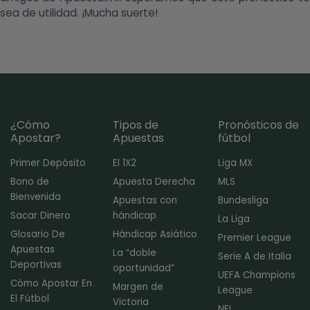
sea de utilidad. ¡Mucha suerte!
¿Cómo
Tipos de
Pronósticos de
Apostar?
Apuestas
fútbol
Primer Depósito
El 1X2
Liga MX
Bono de
Apuesta Derecha
MLS
Bienvenida
Apuestas con
Bundesliga
Sacar Dinero
hándicap
La Liga
Glosario De
Hándicap Asiático
Premier League
Apuestas
La “doble
Serie A de Italia
Deportivas
oportunidad”
UEFA Champions
Cómo Apostar En
Margen de
League
El Fútbol
Victoria
NFL