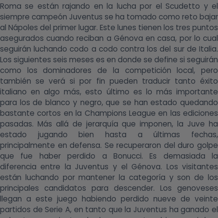
Roma se están rajando en la lucha por el Scudetto y el
siempre campeón Juventus se ha tomado como reto bajar
al Nápoles del primer lugar. Este lunes tienen los tres puntos
asegurados cuando reciban a Génova en casa, por lo cual
seguirán luchando codo a codo contra los del sur de Italia.
Los siguientes seis meses es en donde se define si seguirán
como los dominadores de la competición local, pero
también se verá si por fin pueden traducir tanto éxito
italiano en algo más, esto último es lo más importante
para los de blanco y negro, que se han estado quedando
bastante cortos en la Champions League en las ediciones
pasadas. Más allá de jerarquía que imponen, la Juve ha
estado jugando bien hasta a últimas fechas,
principalmente en defensa. Se recuperaron del duro golpe
que fue haber perdido a Bonucci. Es demasiada la
diferencia entre la Juventus y el Génova. Los visitantes
están luchando por mantener la categoría y son de los
principales candidatos para descender. Los genoveses
llegan a este juego habiendo perdido nueve de veinte
partidos de Serie A, en tanto que la Juventus ha ganado el