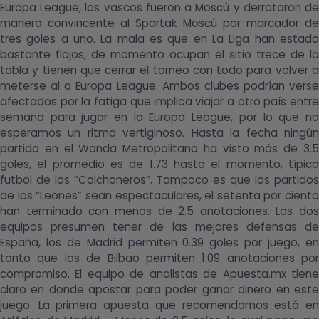
Europa League, los vascos fueron a Moscú y derrotaron de
manera convincente al Spartak Moscú por marcador de
tres goles a uno. La mala es que en La Liga han estado
bastante flojos, de momento ocupan el sitio trece de la
tabla y tienen que cerrar el torneo con todo para volver a
meterse al a Europa League. Ambos clubes podrían verse
afectados por la fatiga que implica viajar a otro país entre
semana para jugar en la Europa League, por lo que no
esperamos un ritmo vertiginoso. Hasta la fecha ningún
partido en el Wanda Metropolitano ha visto más de 3.5
goles, el promedio es de 1.73 hasta el momento, típico
futbol de los “Colchoneros”. Tampoco es que los partidos
de los “Leones” sean espectaculares, el setenta por ciento
han terminado con menos de 2.5 anotaciones. Los dos
equipos presumen tener de las mejores defensas de
España, los de Madrid permiten 0.39 goles por juego, en
tanto que los de Bilbao permiten 1.09 anotaciones por
compromiso. El equipo de analistas de Apuesta.mx tiene
claro en donde apostar para poder ganar dinero en este
juego. La primera apuesta que recomendamos está en