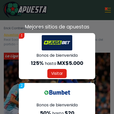
×
Mejores sitios de apuestas
Erick Contreras | 12.01.2018
Apuestas Deportivas
La Liga
1
Real Sociedad vs. Barcelona – Análisis, cuotas y resultados del
partido – 14/01/2018
Bonos de bienvenida
La Liga
125%
MX$5.000
hasta
Visitar
2
Bonos de bienvenida
50%
$20
hasta