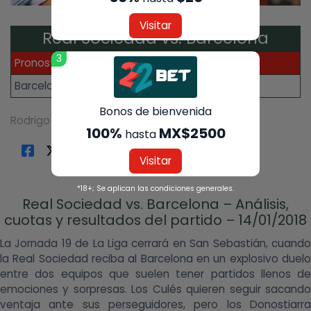
Visitar
Real Sociedad vs. Barcelona
3
Pronostico
Odd
Barcelona
1.44
Bonos de bienvenida
Rodrigo
|
enero 12, 2018
100%
MX$2500
hasta
Visitar
*18+; Se aplican las condiciones generales.
Real Sociedad vs. Barcelona – Análisis,
cuotas y resultados del partido – 14/01/2018
La Jornada 19 de La Liga cerrará en San Sebastián, cuando
la Real Sociedad reciba al Barcelona en un explosivo duelo
entre dos equipos que suelen tener partidos llenos de
emociones y sorpresas. Los Culés quieren seguir sacando
ventaja ante sus perseguidores, pero los Donostiarra