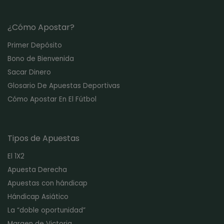
¿Cómo Apostar?
Primer Depósito
Bono de Bienvenida
Sacar Dinero
Glosario De Apuestas Deportivas
Cómo Apostar En El Fútbol
Tipos de Apuestas
El 1X2
Apuesta Derecha
Apuestas con hándicap
Hándicap Asiático
La “doble oportunidad”
Margen de Victoria