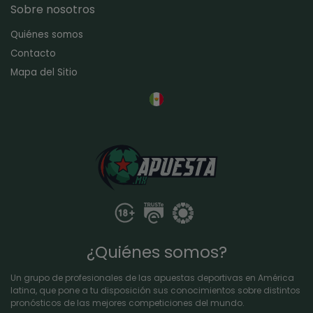
Sobre nosotros
Quiénes somos
Contacto
Mapa del Sitio
¿Quiénes somos?
Un grupo de profesionales de las apuestas deportivas en América
latina, que pone a tu disposición sus conocimientos sobre distintos
pronósticos de las mejores competiciones del mundo.