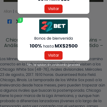
Visitar
Allan
|
agosto 23, 2017
3
Bonos de bienvenida
Chicago White Sox vs Minnesota Twins –
Análisis, cuotas y resultados del partido –
100%
MX$2500
hasta
23/08/2017
Visitar
Los Minnesota Twins (65-60) intentan seguir en el camino
correcto en la lucha por los playoffs cuando visiten a los
*18+; Se aplican las condiciones generales.
Chicago White Sox (48-76), rivales divisionales. Miércoles
23 de agosto, 2017. 19:10 horas. Guaranteed Rate Field.
Chicago, Illinois. La temporada de los White Sox pasó a la
irrelevancia desde hace meses, pero pueden tropezar aún
a algunos rivales que buscan la postemporada. Chicago
tiene la peor marca de la Liga Americana, y aunque han
probado a diferentes lanzadores jóvenes a lo largo de la
temporada, esta vez contarán con el veterano James