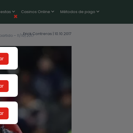
estas
Casinos Online
Métodos de pago
×
Erick Contreras | 10.10.2017
artido – 11/10/2017
ar
ar
ar