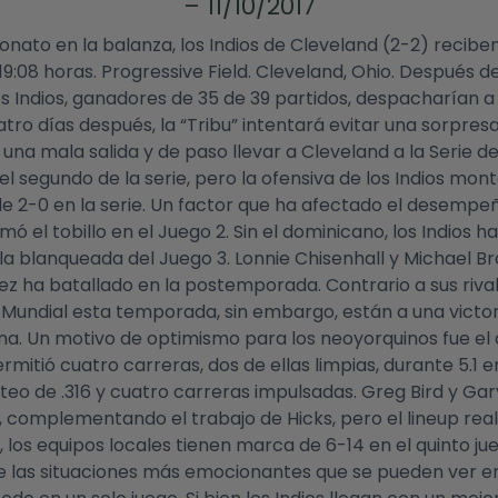
– 11/10/2017
nato en la balanza, los Indios de Cleveland (2-2) reciben
. 19:08 horas. Progressive Field. Cleveland, Ohio. Después d
los Indios, ganadores de 35 de 39 partidos, despacharían a
ro días después, la “Tribu” intentará evitar una sorpre
 una mala salida y de paso llevar a Cleveland a la Serie
el segundo de la serie, pero la ofensiva de los Indios mon
e 2-0 en la serie. Un factor que ha afectado el desempeño 
mó el tobillo en el Juego 2. Sin el dominicano, los Indios 
 la blanqueada del Juego 3. Lonnie Chisenhall y Michael B
ez ha batallado en la postemporada. Contrario a sus riva
 Mundial esta temporada, sin embargo, están a una victori
a. Un motivo de optimismo para los neoyorquinos fue el
rmitió cuatro carreras, dos de ellas limpias, durante 5.1 
ateo de .316 y cuatro carreras impulsadas. Greg Bird y G
e, complementando el trabajo de Hicks, pero el lineup re
, los equipos locales tienen marca de 6-14 en el quinto jueg
 las situaciones más emocionantes que se pueden ver en l