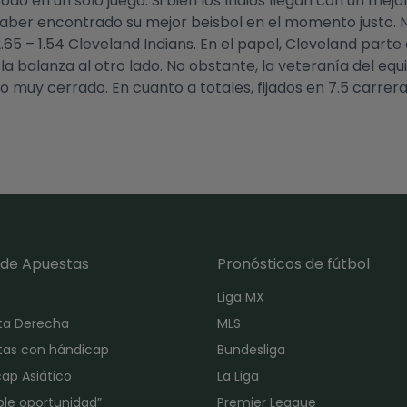
odo en un solo juego. Si bien los Indios llegan con un mejor
aber encontrado su mejor beisbol en el momento justo. 
65 – 1.54 Cleveland Indians. En el papel, Cleveland parte 
 la balanza al otro lado. No obstante, la veteranía del eq
o muy cerrado. En cuanto a totales, fijados en 7.5 carreras
 de Apuestas
Pronósticos de fútbol
Liga MX
ta Derecha
MLS
tas con hándicap
Bundesliga
ap Asiático
La Liga
ble oportunidad”
Premier League