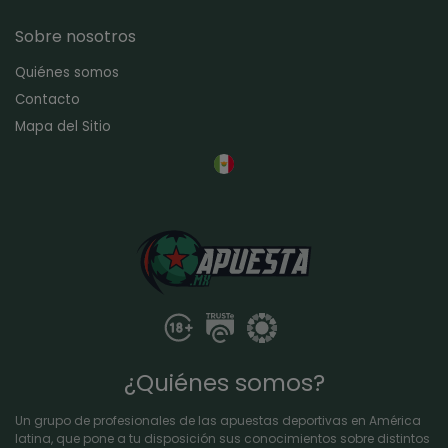
Sobre nosotros
Quiénes somos
Contacto
Mapa del Sitio
¿Quiénes somos?
Un grupo de profesionales de las apuestas deportivas en América
latina, que pone a tu disposición sus conocimientos sobre distintos