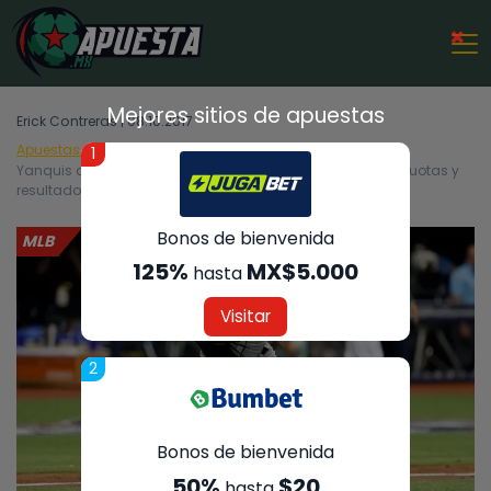
×
Mejores sitios de apuestas
Erick Contreras | 08.10.2017
Apuestas Deportivas
MLB
1
Yanquis de Nueva York vs Indios de Cleveland – Análisis, cuotas y
resultados del partido – 08/10/2017
Bonos de bienvenida
MLB
125%
MX$5.000
hasta
Visitar
2
Bonos de bienvenida
50%
$20
hasta