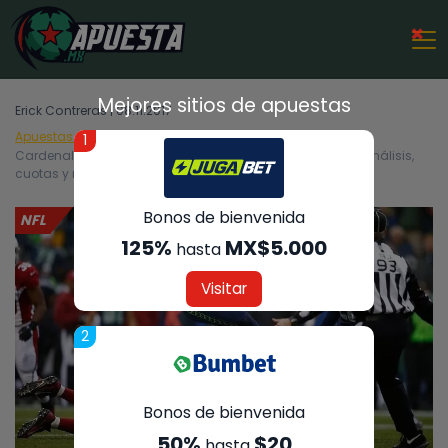
×
Mejores sitios de apuestas
Erick Contreras | 08.11.2017
Apuestas Deportivas
NFL
1
Cardenales de Arizona vs Halcones Marinos de Seattle – Análisis,
cuotas y resultados del partido – 09/11/2017
Bonos de bienvenida
NFL
125%
MX$5.000
hasta
Visitar
2
Bonos de bienvenida
50%
$20
hasta